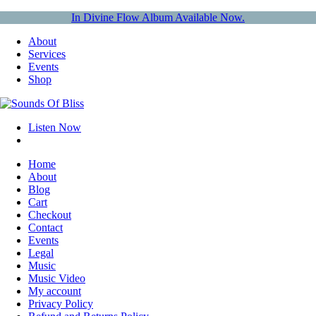
In Divine Flow Album Available Now.
About
Services
Events
Shop
Listen Now
Home
About
Blog
Cart
Checkout
Contact
Events
Legal
Music
Music Video
My account
Privacy Policy